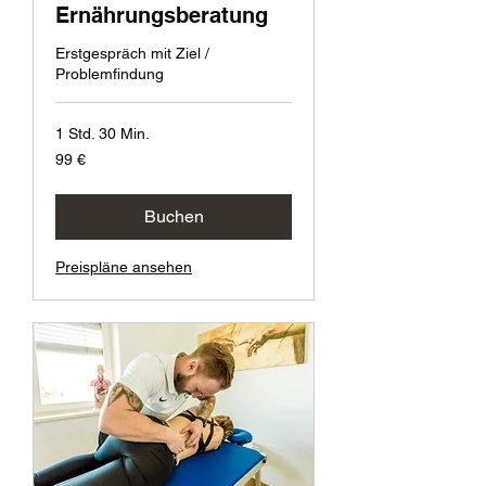
Ernährungsberatung
Erstgespräch mit Ziel /
Problemfindung
1 Std. 30 Min.
99
99 €
Euro
Buchen
Preispläne ansehen