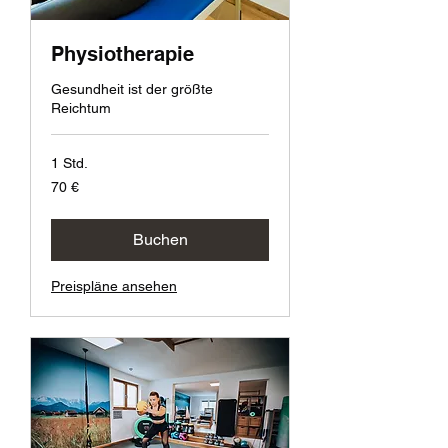
Physiotherapie
Gesundheit ist der größte
Reichtum
1 Std.
70
70 €
Euro
Buchen
Preispläne ansehen